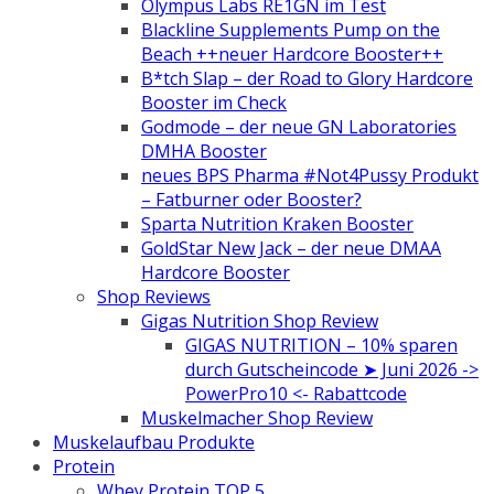
Olympus Labs RE1GN im Test
Blackline Supplements Pump on the
Beach ++neuer Hardcore Booster++
B*tch Slap – der Road to Glory Hardcore
Booster im Check
Godmode – der neue GN Laboratories
DMHA Booster
neues BPS Pharma #Not4Pussy Produkt
– Fatburner oder Booster?
Sparta Nutrition Kraken Booster
GoldStar New Jack – der neue DMAA
Hardcore Booster
Shop Reviews
Gigas Nutrition Shop Review
GIGAS NUTRITION – 10% sparen
durch Gutscheincode ➤ Juni 2026 ->
PowerPro10 <- Rabattcode
Muskelmacher Shop Review
Muskelaufbau Produkte
Protein
Whey Protein TOP 5