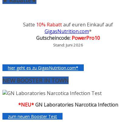
★ Rabatte★
Satte
10% Rabatt
auf euren Einkauf auf
GigasNutrition.com
*
Gutscheincode:
PowerPro10
Stand: Juni 2026
hier geht es zu GigasNutrition.com*
NEW BOOSTER IN TOWN
*NEU*
GN Laboratories Narcotica Infection
zum neuen Booster Test