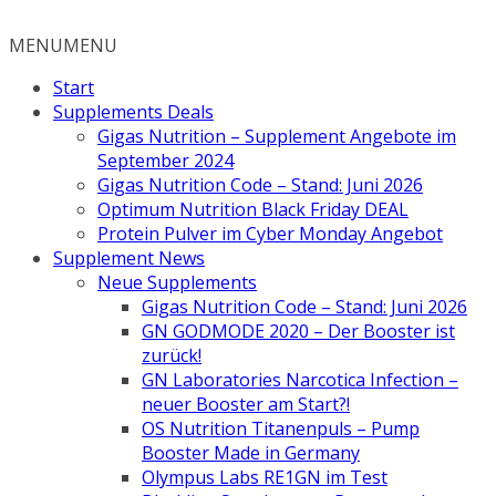
Zum
Inhalt
MENU
MENU
springen
Start
Supplements Deals
Gigas Nutrition – Supplement Angebote im
September 2024
Gigas Nutrition Code – Stand: Juni 2026
Optimum Nutrition Black Friday DEAL
Protein Pulver im Cyber Monday Angebot
Supplement News
Neue Supplements
Gigas Nutrition Code – Stand: Juni 2026
GN GODMODE 2020 – Der Booster ist
zurück!
GN Laboratories Narcotica Infection –
neuer Booster am Start?!
OS Nutrition Titanenpuls – Pump
Booster Made in Germany
Olympus Labs RE1GN im Test