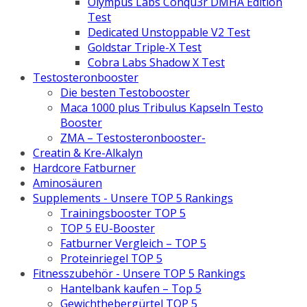
Olympus Labs Conqu3r DMHA Edition
Test
Dedicated Unstoppable V2 Test
Goldstar Triple-X Test
Cobra Labs Shadow X Test
Testosteronbooster
Die besten Testobooster
Maca 1000 plus Tribulus Kapseln Testo
Booster
ZMA – Testosteronbooster-
Creatin & Kre-Alkalyn
Hardcore Fatburner
Aminosäuren
Supplements - Unsere TOP 5 Rankings
Trainingsbooster TOP 5
TOP 5 EU-Booster
Fatburner Vergleich – TOP 5
Proteinriegel TOP 5
Fitnesszubehör - Unsere TOP 5 Rankings
Hantelbank kaufen – Top 5
Gewichthebergürtel TOP 5