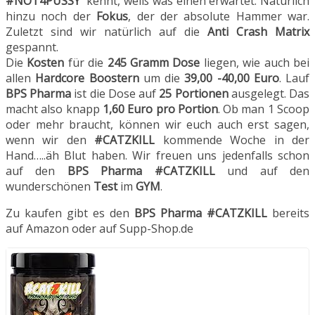
#NOT4PUSSY
kennt, weiß was einen erwartet. Natürlich
hinzu noch der
Fokus
, der der absolute Hammer war.
Zuletzt sind wir natürlich auf die
Anti Crash Matrix
gespannt.
Die
Kosten
für die
245 Gramm Dose
liegen, wie auch bei
allen
Hardcore Boostern
um die
39,00 -40,00 Euro
. Lauf
BPS Pharma
ist die Dose auf
25 Portionen
ausgelegt. Das
macht also knapp
1,60 Euro pro Portion
. Ob man 1 Scoop
oder mehr braucht, können wir euch auch erst sagen,
wenn wir den
#CATZKILL
kommende Woche in der
Hand…..äh Blut haben. Wir freuen uns jedenfalls schon
auf den
BPS Pharma #CATZKILL
und auf den
wunderschönen
Test
im
GYM
.
Zu kaufen gibt es den
BPS Pharma #CATZKILL
bereits
auf Amazon oder auf Supp-Shop.de