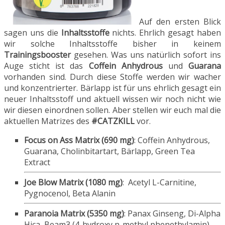
Auf den ersten Blick
sagen uns die
Inhaltsstoffe
nichts. Ehrlich gesagt haben
wir solche Inhaltsstoffe bisher in keinem
Trainingsbooster
gesehen. Was uns natürlich sofort ins
Auge sticht ist das
Coffein Anhydrous
und
Guarana
vorhanden sind. Durch diese Stoffe werden wir wacher
und konzentrierter. Bärlapp ist für uns ehrlich gesagt ein
neuer Inhaltsstoff und aktuell wissen wir noch nicht wie
wir diesen einordnen sollen. Aber stellen wir euch mal die
aktuellen Matrizes des
#CATZKILL
vor.
Focus on Ass Matrix (690 mg)
: Coffein Anhydrous,
Guarana, Cholinbitartart, Bärlapp, Green Tea
Extract
Joe Blow Matrix (1080 mg)
:
Acetyl L-Carnitine,
Pygnocenol, Beta Alanin
Paranoia Matrix (5350 mg)
: Panax Ginseng,
Di-Alpha
Hica
,
Beam3 (4-hydroxy n-methyl phenethylamin)