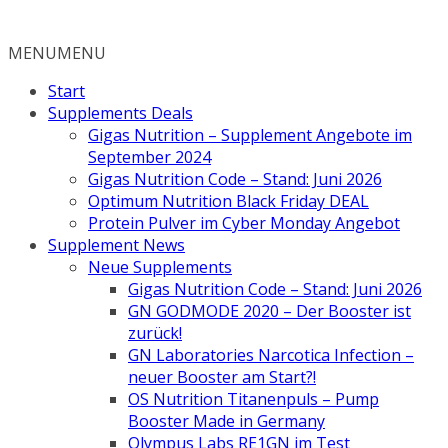
Zum
Inhalt
MENU
MENU
springen
Start
Supplements Deals
Gigas Nutrition – Supplement Angebote im
September 2024
Gigas Nutrition Code – Stand: Juni 2026
Optimum Nutrition Black Friday DEAL
Protein Pulver im Cyber Monday Angebot
Supplement News
Neue Supplements
Gigas Nutrition Code – Stand: Juni 2026
GN GODMODE 2020 – Der Booster ist
zurück!
GN Laboratories Narcotica Infection –
neuer Booster am Start?!
OS Nutrition Titanenpuls – Pump
Booster Made in Germany
Olympus Labs RE1GN im Test