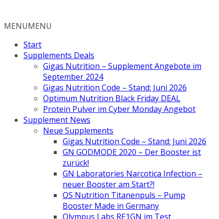
Zum
Inhalt
MENU
MENU
springen
Start
Supplements Deals
Gigas Nutrition – Supplement Angebote im
September 2024
Gigas Nutrition Code – Stand: Juni 2026
Optimum Nutrition Black Friday DEAL
Protein Pulver im Cyber Monday Angebot
Supplement News
Neue Supplements
Gigas Nutrition Code – Stand: Juni 2026
GN GODMODE 2020 – Der Booster ist
zurück!
GN Laboratories Narcotica Infection –
neuer Booster am Start?!
OS Nutrition Titanenpuls – Pump
Booster Made in Germany
Olympus Labs RE1GN im Test