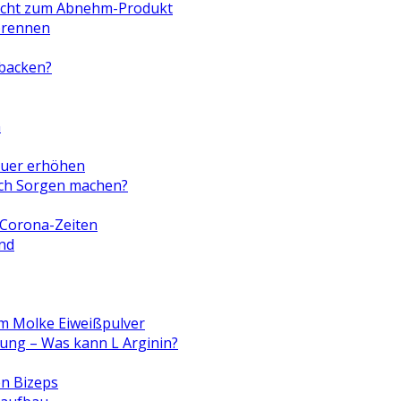
icht zum Abnehm-Produkt
rbrennen
 backen?
n
auer erhöhen
ich Sorgen machen?
n Corona-Zeiten
nd
m Molke Eiweißpulver
ng – Was kann L Arginin?
en Bizeps