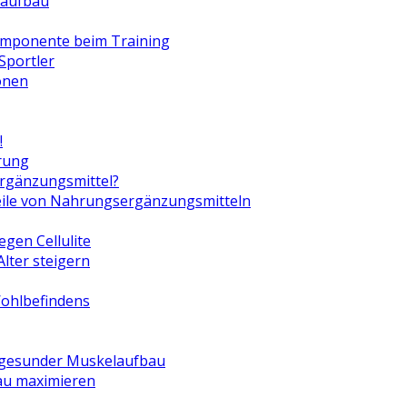
eaufbau
omponente beim Training
Sportler
onen
!
hrung
rgänzungsmittel?
eile von Nahrungsergänzungsmitteln
gen Cellulite
lter steigern
Wohlbefindens
t gesunder Muskelaufbau
au maximieren