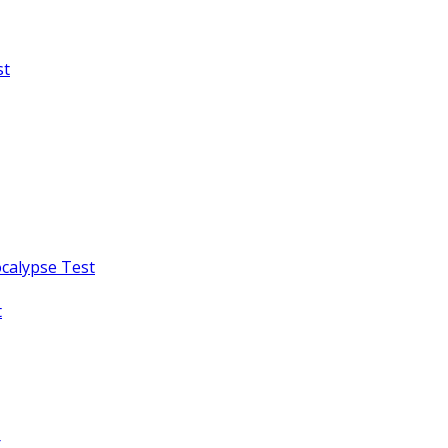
st
calypse Test
t
r