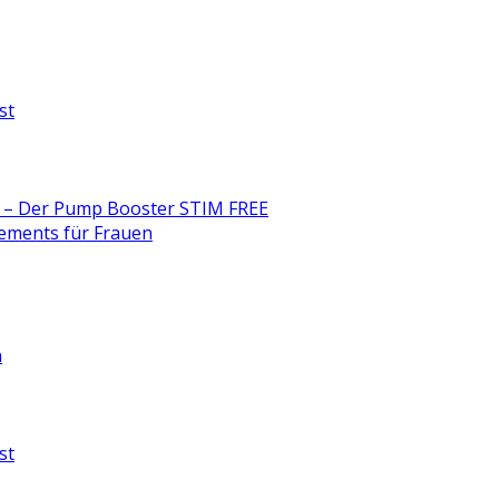
st
ne – Der Pump Booster STIM FREE
ements für Frauen
n
st