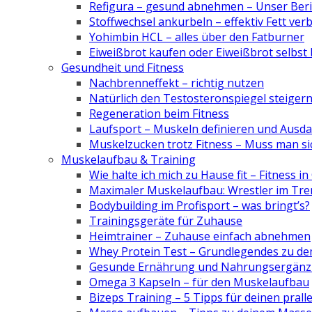
Refigura – gesund abnehmen – Unser Ber
Stoffwechsel ankurbeln – effektiv Fett ve
Yohimbin HCL – alles über den Fatburner
Eiweißbrot kaufen oder Eiweißbrot selbst
Gesundheit und Fitness
Nachbrenneffekt – richtig nutzen
Natürlich den Testosteronspiegel steiger
Regeneration beim Fitness
Laufsport – Muskeln definieren und Ausd
Muskelzucken trotz Fitness – Muss man s
Muskelaufbau & Training
Wie halte ich mich zu Hause fit – Fitness i
Maximaler Muskelaufbau: Wrestler im Tre
Bodybuilding im Profisport – was bringt’s?
Trainingsgeräte für Zuhause
Heimtrainer – Zuhause einfach abnehmen
Whey Protein Test – Grundlegendes zu de
Gesunde Ernährung und Nahrungsergänzu
Omega 3 Kapseln – für den Muskelaufbau
Bizeps Training – 5 Tipps für deinen prall