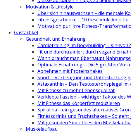
Masse aufbauen – Tipps zu deinem Mass
Motivation & Lifestyle
Über sich hinauswachsen – die mentale K
Fitnessgeschenke – 10 Geschenkideen für 
Motivation pur: Irre Fitness-Transformati
Gastartikel
Gesundheit und Ernährung
Cardiotraining im Bodybuilding – sinnvoll ?
Fit und durchtrainiert durch vegane Ernä
Wann braucht man überhaupt Nahrungse
Optimale Ernährung – Die 5 größten Vort
Abnehmen mit Proteinshakes
Sport – Vorbeugung und Unterstützung ge
Astaxanthin – Den Testosteronspiegel im A
Mit Fitness zu mehr Lebensqualität
Verklebte Faszien – wichtiger Faktor des 
Mit Fitness das Körperfett reduzieren
Spirulina – ein gesundes alternatives Grün
Fitnessdrinks und Fruchtshakes – So geh
Mit gesunden Smoothies den Muskelaufb
Muskelaufbau