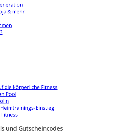
generation
Soja & mehr
t
immen
?
f die körperliche Fitness
en Pool
olin
 Heimtrainings-Einstieg
 Fitness
s und Gutscheincodes