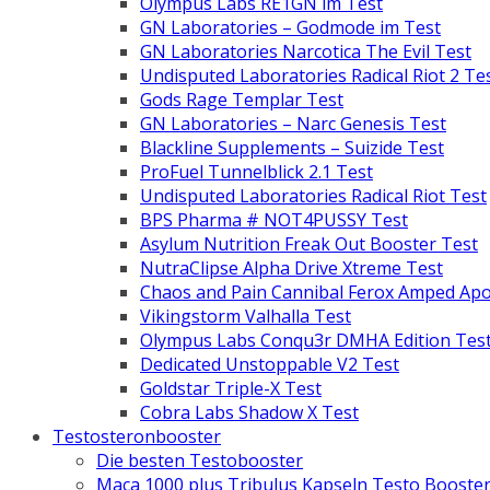
Olympus Labs RE1GN im Test
GN Laboratories – Godmode im Test
GN Laboratories Narcotica The Evil Test
Undisputed Laboratories Radical Riot 2 Te
Gods Rage Templar Test
GN Laboratories – Narc Genesis Test
Blackline Supplements – Suizide Test
ProFuel Tunnelblick 2.1 Test
Undisputed Laboratories Radical Riot Test
BPS Pharma # NOT4PUSSY Test
Asylum Nutrition Freak Out Booster Test
NutraClipse Alpha Drive Xtreme Test
Chaos and Pain Cannibal Ferox Amped Apo
Vikingstorm Valhalla Test
Olympus Labs Conqu3r DMHA Edition Tes
Dedicated Unstoppable V2 Test
Goldstar Triple-X Test
Cobra Labs Shadow X Test
Testosteronbooster
Die besten Testobooster
Maca 1000 plus Tribulus Kapseln Testo Booste