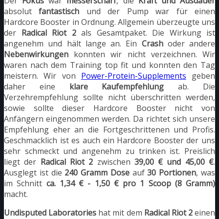
Der
Fokus
war
messerscharf
, die
Kraft und Ausdauer
absolut
fantastisch
und der Pump war für einen
Hardcore Booster in Ordnung. Allgemein überzeugte uns
der
Radical Riot 2
als Gesamtpaket. Die Wirkung ist
angenehm und hält lange an. Ein
Crash
oder andere
Nebenwirkungen
konnten wir nicht verzeichnen. Wir
waren nach dem Training top fit und konnten den Tag
meistern. Wir von
Power-Protein-Supplements
geben
daher eine
klare Kaufempfehlung
ab. Die
Verzehrempfehlung sollte nicht überschritten werden,
sowie sollte dieser Hardcore Booster nicht von
Anfängern eingenommen werden. Da richtet sich unsere
Empfehlung eher an die Fortgeschrittenen und Profis.
Geschmacklich ist es auch ein Hardcore Booster der uns
sehr schmeckt und angenehm zu trinken ist. Preislich
liegt der
Radical Riot 2
zwischen
39,00 € und 45,00 €
.
Ausglegt ist die
240 Gramm Dose
auf
30 Portionen
, was
im Schnitt
ca. 1,34 € - 1,50 € pro 1 Scoop (8 Gramm)
macht.
Undisputed Laboratories
hat mit dem
Radical Riot 2
einen