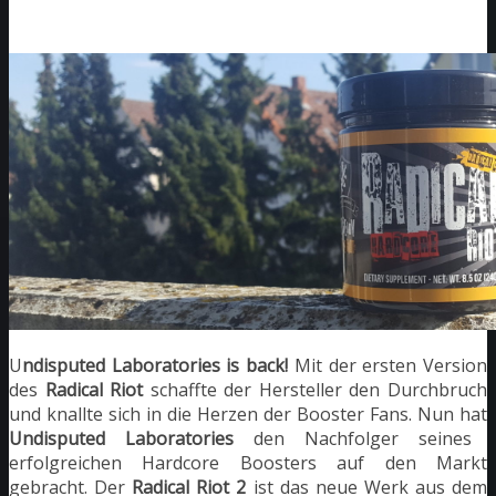
U
ndisputed Laboratories is back!
Mit der ersten Version
des
Radical Riot
schaffte der Hersteller den Durchbruch
und knallte sich in die Herzen der Booster Fans. Nun hat
Undisputed Laboratories
den Nachfolger seines
erfolgreichen Hardcore Boosters auf den Markt
gebracht. Der
Radical Riot 2
ist das neue Werk aus dem