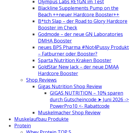
Olympus Labs RE1GN im Test
Blackline Supplements Pump on the
Beach ++neuer Hardcore Booster++
B*tch Slap – der Road to Glory Hardcore
Booster im Check
Godmode – der neue GN Laboratories
DMHA Booster
neues BPS Pharma #Not4Pussy Produkt
– Fatburner oder Booster?
Sparta Nutrition Kraken Booster
GoldStar New Jack – der neue DMAA
Hardcore Booster
Shop Reviews
Gigas Nutrition Shop Review
GIGAS NUTRITION – 10% sparen
durch Gutscheincode ➤ Juni 2026 ->
PowerPro10 <- Rabattcode
Muskelmacher Shop Review
Muskelaufbau Produkte
Protein
Whey Protein TOP 5