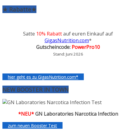
★ Rabatte★
Satte
10% Rabatt
auf euren Einkauf auf
GigasNutrition.com
*
Gutscheincode:
PowerPro10
Stand: Juni 2026
hier geht es zu GigasNutrition.com*
NEW BOOSTER IN TOWN
*NEU*
GN Laboratories Narcotica Infection
zum neuen Booster Test