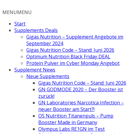
Zum
Inhalt
MENU
MENU
springen
Start
Supplements Deals
Gigas Nutrition – Supplement Angebote im
September 2024
Gigas Nutrition Code – Stand: Juni 2026
Optimum Nutrition Black Friday DEAL
Protein Pulver im Cyber Monday Angebot
Supplement News
Neue Supplements
Gigas Nutrition Code – Stand: Juni 2026
GN GODMODE 2020 – Der Booster ist
zurück!
GN Laboratories Narcotica Infection –
neuer Booster am Start?!
OS Nutrition Titanenpuls – Pump
Booster Made in Germany
Olympus Labs RE1GN im Test