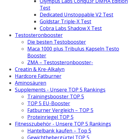
Olympus Labs Conqu3r DMHA Edition
Test
Dedicated Unstoppable V2 Test
Goldstar Triple-X Test
Cobra Labs Shadow X Test
Testosteronbooster
Die besten Testobooster
Maca 1000 plus Tribulus Kapseln Testo
Booster
ZMA – Testosteronbooster-
Creatin & Kre-Alkalyn
Hardcore Fatburner
Aminosäuren
Supplements - Unsere TOP 5 Rankings
Trainingsbooster TOP 5
TOP 5 EU-Booster
Fatburner Vergleich – TOP 5
Proteinriegel TOP 5
Fitnesszubehör - Unsere TOP 5 Rankings
Hantelbank kaufen – Top 5
Gewichthebergürtel TOP 5