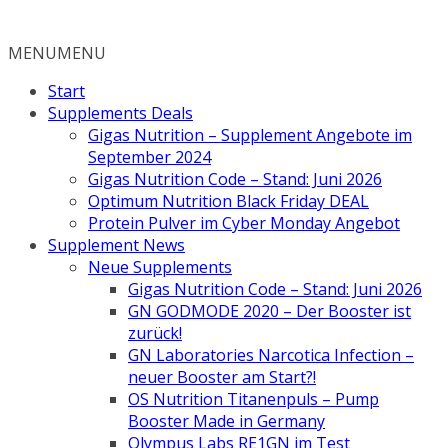
Zum
Inhalt
MENU
MENU
springen
Start
Supplements Deals
Gigas Nutrition – Supplement Angebote im
September 2024
Gigas Nutrition Code – Stand: Juni 2026
Optimum Nutrition Black Friday DEAL
Protein Pulver im Cyber Monday Angebot
Supplement News
Neue Supplements
Gigas Nutrition Code – Stand: Juni 2026
GN GODMODE 2020 – Der Booster ist
zurück!
GN Laboratories Narcotica Infection –
neuer Booster am Start?!
OS Nutrition Titanenpuls – Pump
Booster Made in Germany
Olympus Labs RE1GN im Test